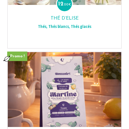
12
.00
€
THÉ D’ELISE
Thés
,
Thés blancs
,
Thés glacés
Promo !