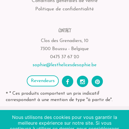
Conditions générales de vente
Politique de confidentialité
CONTACT
Clos des Grenadiers, 10
7300 Boussu - Belgique
0475 37 67 20
sophie@lesthelicesdesophie.be
Revendeurs
* Ces produits comportent un prix indicatif
*
correspondant à une mention de type "à partir de".
Nous utilisons des cookies pour vous garantir la
2026
Les Thélices de Sophie
| BE-bio-03 Agriculture
meilleure expérience sur notre site. Si vous
continuez à utiliser ce dernier, nous considérerons
Non EU