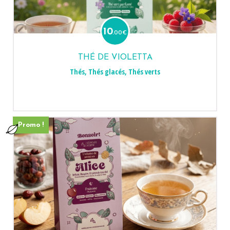
10
.00
€
THÉ DE VIOLETTA
Thés
,
Thés glacés
,
Thés verts
Promo !