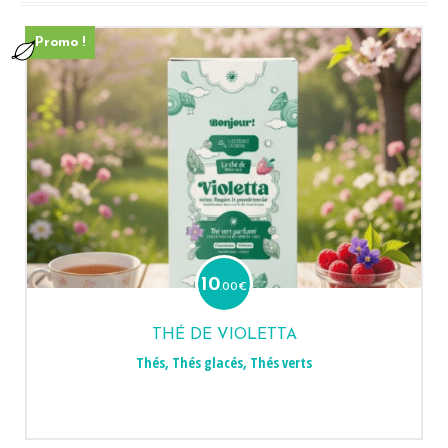
Promo !
10
.00
€
THÉ DE VIOLETTA
Thés
,
Thés glacés
,
Thés verts