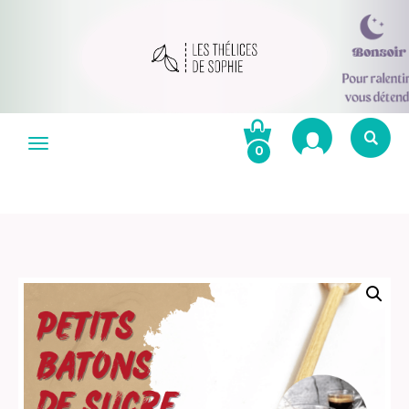
Aller
au
Menu
0
contenu
Re
po
R