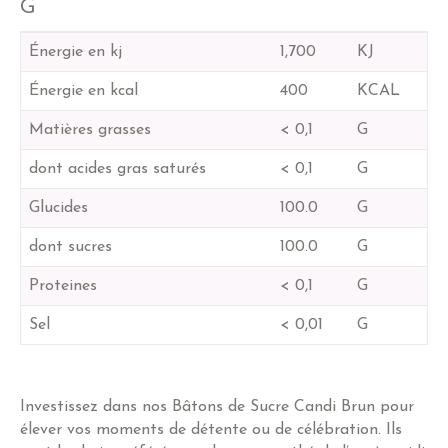
G
Énergie en kj
1,700
KJ
Énergie en kcal
400
KCAL
Matières grasses
< 0,1
G
dont acides gras saturés
< 0,1
G
Glucides
100.0
G
dont sucres
100.0
G
Proteines
< 0,1
G
Sel
< 0,01
G
Investissez dans nos Bâtons de Sucre Candi Brun pour
élever vos moments de détente ou de célébration. Ils