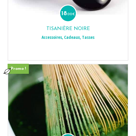
18
.00
€
TISANIÈRE NOIRE
Accessoires
,
Cadeaux
,
Tasses
Promo !
Le
Le