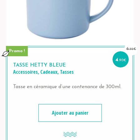
6
.50
€
Promo !
Le
Le
prix
prix
4
.90
€
initial
actue
TASSE HETTY BLEUE
était :
est :
Accessoires
,
Cadeaux
,
Tasses
6.50€.
4.90€.
Tasse en céramique d’une contenance de 300ml.
Ajouter au panier