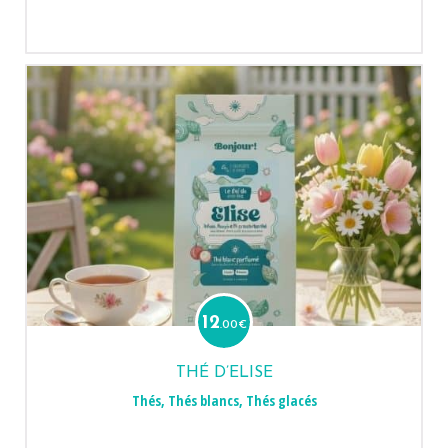
12
.00
€
THÉ D’ELISE
Thés
,
Thés blancs
,
Thés glacés