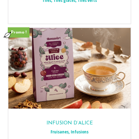
Thés
,
Thés glacés
,
Thés verts
Promo !
INFUSION D’ALICE
Fruisanes
,
Infusions