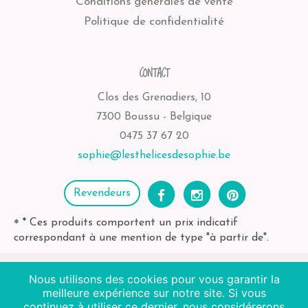
Conditions générales de vente
Politique de confidentialité
CONTACT
Clos des Grenadiers, 10
7300 Boussu - Belgique
0475 37 67 20
sophie@lesthelicesdesophie.be
Revendeurs
* Ces produits comportent un prix indicatif
*
correspondant à une mention de type "à partir de".
Nous utilisons des cookies pour vous garantir la
meilleure expérience sur notre site. Si vous
2026
Les Thélices de Sophie
| BE-bio-03 Agriculture
continuez à utiliser ce dernier, nous considérerons
Non EU