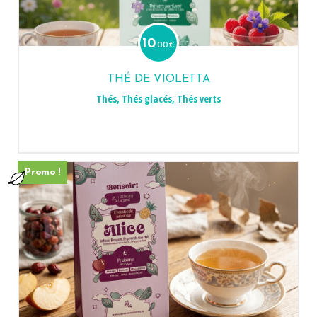
10
.00
€
THÉ DE VIOLETTA
Thés
,
Thés glacés
,
Thés verts
Promo !