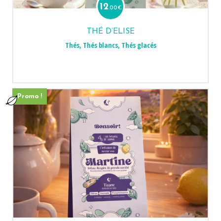
12
.00
€
THÉ D’ELISE
Thés
,
Thés blancs
,
Thés glacés
Promo !