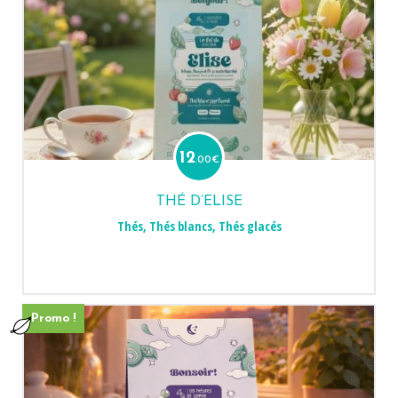
12
.00
€
THÉ D’ELISE
Thés
,
Thés blancs
,
Thés glacés
Promo !