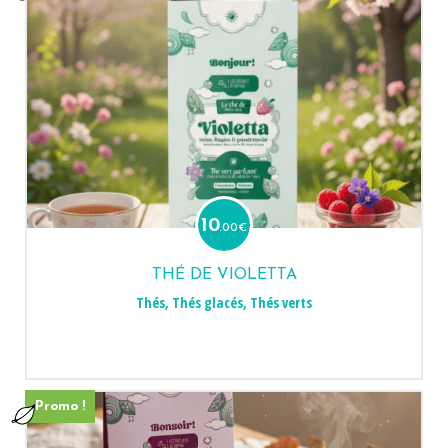
10
.00
€
THÉ DE VIOLETTA
Thés
,
Thés glacés
,
Thés verts
Promo !