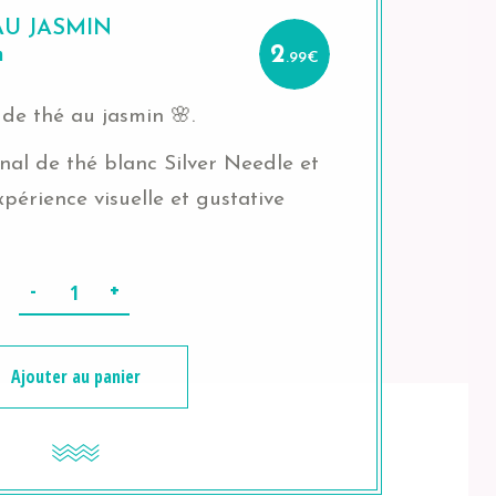
AU JASMIN
n
2
.99
€
 de thé au jasmin 🌸.
al de thé blanc Silver Needle et
périence visuelle et gustative
Quantité
Ajouter au panier