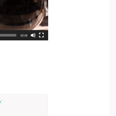
00:09
n”