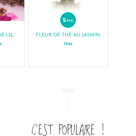
2
.99
€
 1,3L
FLEUR DE THÉ AU JASMIN
s
Thés
C’EST POPULAIRE !