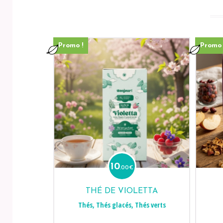
Promo !
Promo 
10
.00
€
THÉ DE VIOLETTA
Thés
,
Thés glacés
,
Thés verts