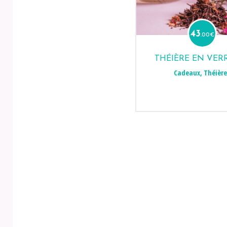
43
.00
€
THÉIÈRE EN VERRE
Cadeaux
,
Théière