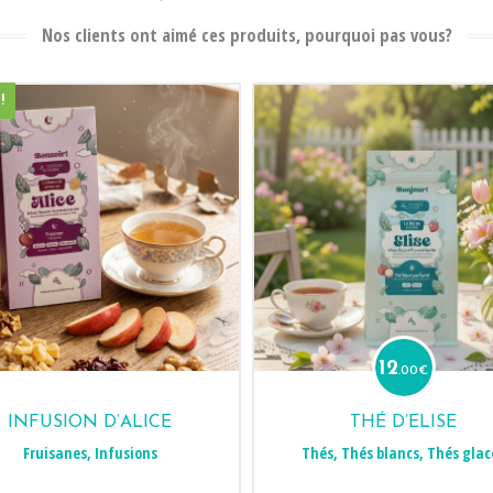
Nos clients ont aimé ces produits, pourquoi pas vous?
!
12
.00
€
INFUSION D’ALICE
THÉ D’ELISE
Fruisanes
,
Infusions
Thés
,
Thés blancs
,
Thés glac