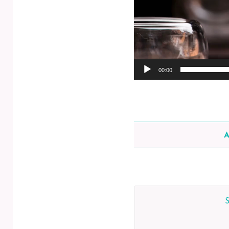
00:00
A
S