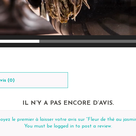
vis (0)
IL N’Y A PAS ENCORE D’AVIS.
oyez le premier à laisser votre avis sur “Fleur de thé au jasmi
You must be
logged in
to post a review.