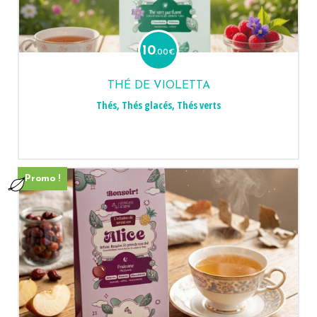
10
.00
€
THÉ DE VIOLETTA
Thés
,
Thés glacés
,
Thés verts
Promo !