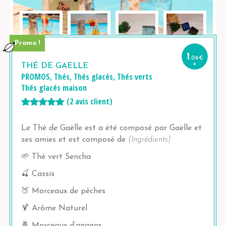
Promo !
1
.06
€
*
THÉ DE GAELLE
PROMOS
,
Thés
,
Thés glacés
,
Thés verts
Thés glacés maison
(
2
avis client)
5.00
5
2
out of
based on
Le Thé de Gaëlle est a été composé par Gaëlle et
customer
ratings
ses amies et est composé de
(Ingrédients)
🌱
Thé vert Sencha
🍒
Cassis
🍑 Morceaux de pêches
🍹 Arôme Naturel
🍍 Morceaux d’ananas