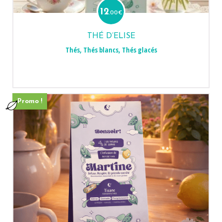
12
.00
€
THÉ D’ELISE
Thés
,
Thés blancs
,
Thés glacés
Promo !