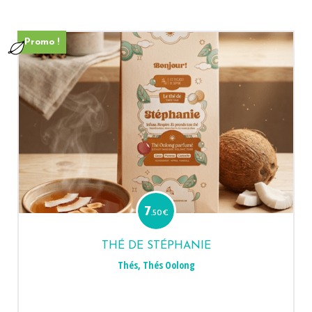
Promo !
7
.50
€
THÉ DE STÉPHANIE
Thés
,
Thés Oolong