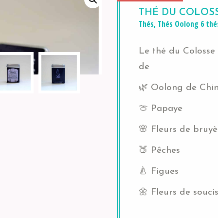
THÉ DU COLOS
Thés
,
Thés Oolong
6 thé
Le thé du Colosse
de
🌿
Oolong de Chi
🍈 Papaye
🌸 Fleurs de bruyè
🍑 Pêches
🍐 Figues
🌼 Fleurs de souci