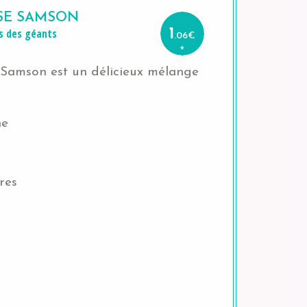
SE SAMSON
s des géants
1
.06
€
*
 Samson est un délicieux mélange
ne
res
s