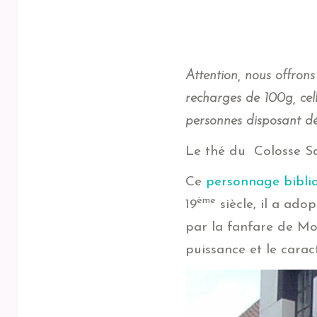
Attention, nous offrons
recharges de 100g, cell
personnes disposant déj
Le thé du Colosse Sa
Ce
personnage bibli
ème
19
siècle, il a ado
par la fanfare de Mou
puissance et le caract