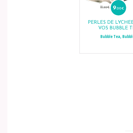
Le
Le
prix
prix
11
9
.50
€
.00
€
initial
act
était :
est 
11.50€.
9.00
PERLES DE LYCHE
VOS BUBBLE T
Bubble Tea
,
Bubbl