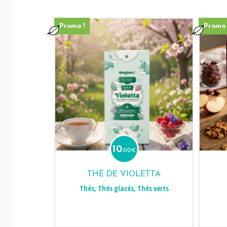
Promo !
Promo 
10
.00
€
THÉ DE VIOLETTA
Thés
,
Thés glacés
,
Thés verts