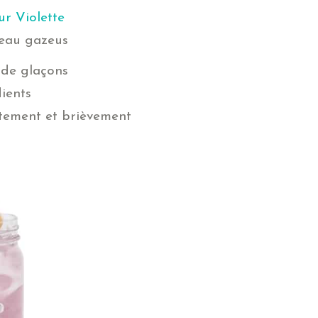
ur Violette
 eau gazeus
 de glaçons
dients
tement et brièvement