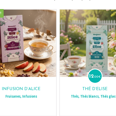
!
12
.00
€
INFUSION D’ALICE
THÉ D’ELISE
Fruisanes
,
Infusions
Thés
,
Thés blancs
,
Thés glac