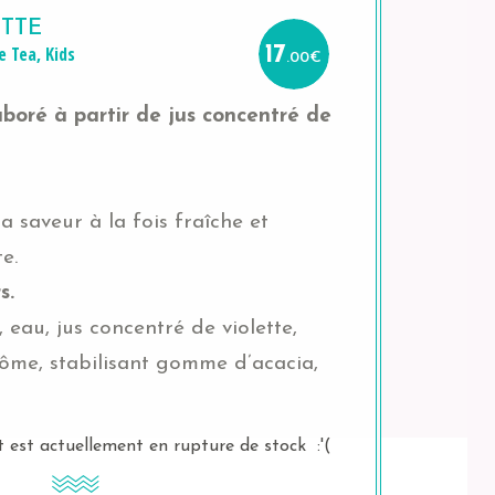
ETTE
e Tea
,
Kids
17
.00
€
aboré à partir de jus concentré de
a saveur à la fois fraîche et
e.
s.
, eau, jus concentré de violette,
rôme, stabilisant gomme d’acacia,
 est actuellement en rupture de stock :'(