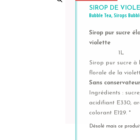
SIROP DE VIOL
Bubble Tea
,
Sirops
Bubbl
Sirop pur sucre él
violette
1L
Bouteille d’
Sirop pur sucre à l
florale de la violett
Sans conservateur
Ingrédients : sucre
acidifiant E330, a
colorant E129. *
Désolé mais ce produit