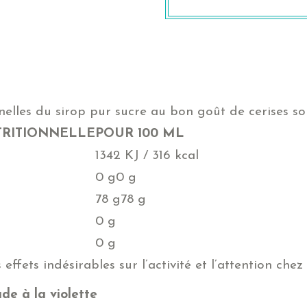
nelles du sirop pur sucre au bon goût de cerises so
TRITIONNELLE
POUR 100 ML
1342 KJ / 316 kcal
0 g0 g
des gras saturés
78 g78 g
0 g
0 g
 effets indésirables sur l’activité et l’attention chez
de à la violette