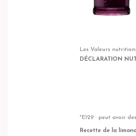
Les Valeurs nutrition
DÉCLARATION NU
Energie
Matières grassesdont aci
Glucidesdont Sucres
Protéines
Sel
*E129 : peut avoir des
Recette de la limona