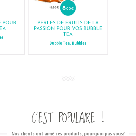
Le
Le
prix
prix
11
8
.50
€
.00
€
uel
initial
actuel
:
était :
est :
€.
11.50€.
8.00€.
E POUR
PERLES DE FRUITS DE LA
EA
PASSION POUR VOS BUBBLE
TEA
es
Bubble Tea
,
Bubbles
C’EST POPULAIRE !
Nos clients ont aimé ces produits, pourquoi pas vous?